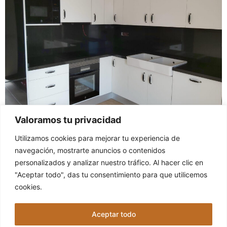
Valoramos tu privacidad
Utilizamos cookies para mejorar tu experiencia de
navegación, mostrarte anuncios o contenidos
personalizados y analizar nuestro tráfico. Al hacer clic en
"Aceptar todo", das tu consentimiento para que utilicemos
fo@jagreformas.com
Política de privacidad
cookies.
+34
Aviso legal
622490528
Aceptar todo
Política de cookies